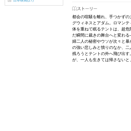
日本映画(27)
都会の喧騒を離れ、手つかずの
グウィネスとアダム。ロマンテ
体を重ねて眠るテントは、超危
だ瞬間に裁きの舞台へと変わる
婦二人の秘密やウソが次々と暴
の強い悲しみと憤りのなか、二
残ろうとテントの外へ飛び出す
が、一人も生きては帰さないと