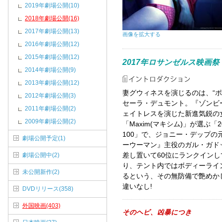
2019年劇場公開(10)
2018年劇場公開(16)
2017年劇場公開(13)
画像を拡大する
2016年劇場公開(12)
2015年劇場公開(12)
2017年ロサンゼルス映画
2014年劇場公開(9)
2013年劇場公開(12)
妻グウィネスを演じるのは、“
2012年劇場公開(3)
セーラ・デュモント。『ゾンビ
2011年劇場公開(2)
ェイトレスを演じた新進気鋭の
2009年劇場公開(2)
「Maxim(マキシム)」が選ぶ
100」で、ジョニー・デップの
劇場公開予定(1)
ーウーマン』主役のガル・ガドッ
劇場公開中(2)
差し置いて60位にランクイン
り、テント内ではボディーライ
未公開新作(2)
るという、その無防備で艶めか
違いなし!
DVDリリース(358)
外国映画(403)
そのヘビ、凶暴につき